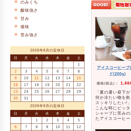
のみくち
酸味強さ
甘み
後味
苦み強さ
2026年8月の定休日
日
月
火
水
木
金
土
1
アイスコーヒーブ
2
3
4
5
6
7
8
ド(200g)
9
10
11
12
13
14
15
：
1,66
価格(税込)
16
17
18
19
20
21
22
23
24
25
26
27
28
29
「夏の暑い昼下が
何か冷たい物を飲
30
31
スッキリしたい!
2026年9月の定休日
こんな時にピッタ
シャープに苦みの
日
月
火
水
木
金
土
たアイスコーヒー
1
2
3
4
5
6
7
8
9
10
11
12