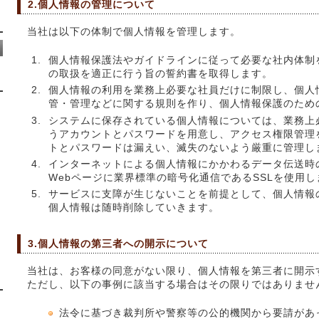
2.個人情報の管理について
当社は以下の体制で個人情報を管理します。
個人情報保護法やガイドラインに従って必要な社内体制
の取扱を適正に行う旨の誓約書を取得します。
個人情報の利用を業務上必要な社員だけに制限し、個人
管・管理などに関する規則を作り、個人情報保護のため
システムに保存されている個人情報については、業務上
うアカウントとパスワードを用意し、アクセス権限管理
トとパスワードは漏えい、滅失のないよう厳重に管理し
インターネットによる個人情報にかかわるデータ伝送時
Webページに業界標準の暗号化通信であるSSLを使用し
サービスに支障が生じないことを前提として、個人情報
個人情報は随時削除していきます。
3.個人情報の第三者への開示について
当社は、お客様の同意がない限り、個人情報を第三者に開示
ただし、以下の事例に該当する場合はその限りではありませ
法令に基づき裁判所や警察等の公的機関から要請があ