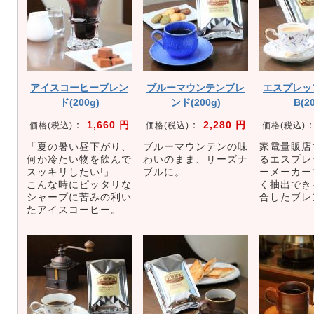
アイスコーヒーブレン
ブルーマウンテンブレ
エスプレッ
ド(200g)
ンド(200g)
B(2
：
1,660 円
：
2,280 円
価格(税込)
価格(税込)
価格(税込)
「夏の暑い昼下がり、
ブルーマウンテンの味
家電量販店
何か冷たい物を飲んで
わいのまま、リーズナ
るエスプレ
スッキリしたい!」
ブルに。
ーメーカー
こんな時にピッタリな
く抽出でき
シャープに苦みの利い
合したブレ
たアイスコーヒー。