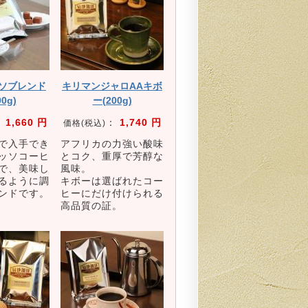
ソブレンド
キリマンジャロAAキボ
00g)
ー(200g)
：
1,660 円
：
1,740 円
価格(税込)
で入手でき
アフリカの力強い酸味
ッソコーヒ
とコク、重厚で芳醇な
で、美味し
風味。
るように調
キボーは選ばれたコー
ンドです。
ヒーにだけ付けられる
高品質の証。