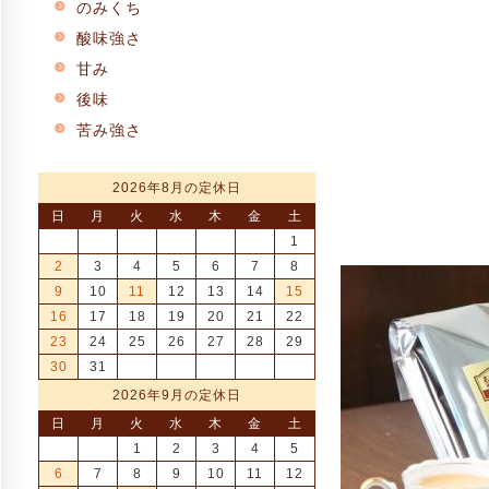
のみくち
酸味強さ
甘み
後味
苦み強さ
2026年8月の定休日
日
月
火
水
木
金
土
1
2
3
4
5
6
7
8
9
10
11
12
13
14
15
16
17
18
19
20
21
22
23
24
25
26
27
28
29
30
31
2026年9月の定休日
日
月
火
水
木
金
土
1
2
3
4
5
6
7
8
9
10
11
12