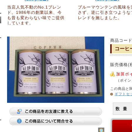
当店人気不動のNo.1ブレン
ブルーマウンテンの風味を
ド。1986年の創業以来、今
さず、逆に引き立つような
も昔も変わらない味でご提供
レンドを施しました。
しています。
商品コード：
コーヒー
販売価格(
加算ポ
（ポイント
この商品と
ギフトセ
数 量