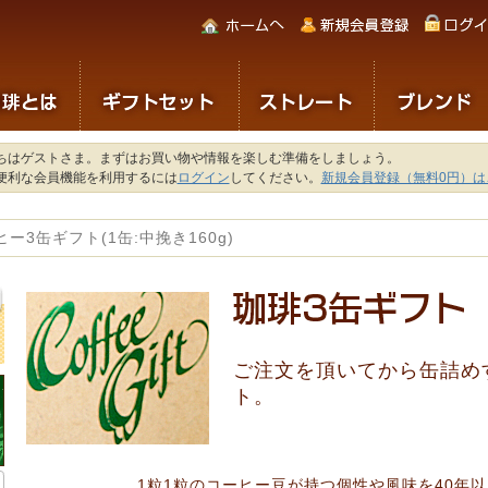
ちはゲストさま。まずはお買い物や情報を楽しむ準備をしましょう。
便利な会員機能を利用するには
ログイン
してください。
新規会員登録（無料0円）は
ー3缶ギフト(1缶:中挽き160g)
ご注文を頂いてから缶詰め
ト。
1粒1粒のコーヒー豆が持つ個性や風味を40年