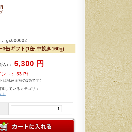
消
ブ
 gs000002
3缶ギフト(1缶:中挽き160g)
5,300 円
税込)：
53 Pt
イント：
は税込金額の1%です）
関連しているカテゴリ：
ット