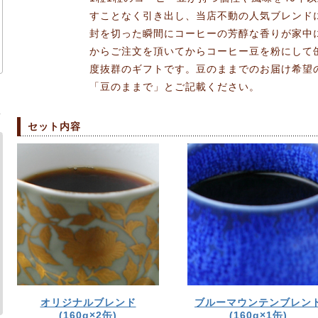
すことなく引き出し、当店不動の人気ブレンド
封を切った瞬間にコーヒーの芳醇な香りが家中
からご注文を頂いてからコーヒー豆を粉にして
度抜群のギフトです。豆のままでのお届け希望
「豆のままで」とご記載ください。
ま
セット内容
オリジナルブレンド
ブルーマウンテンブレン
(160g×2缶)
(160g×1缶)