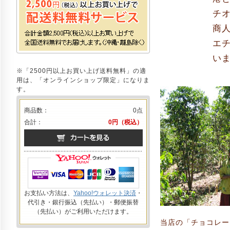
チ
商
エ
い
※「2500円以上お買い上げ送料無料」の適
用は、「オンラインショップ限定」になりま
す。
商品数：
0点
合計：
0円（税込）
お支払い方法は、
Yahoo!ウォレット決済
・
代引き・銀行振込（先払い）・郵便振替
（先払い）がご利用いただけます。
当店の「チョコレー