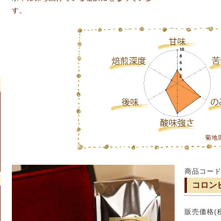
す。
菊地
商品コード：
コロンビ
販売価格(