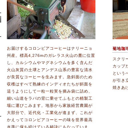
お届けするコロンビアコーヒーはナリーニョ
菊地珈
州産。標高4,276mのガレラス火山の麓に位置
スクリー
し、カルシウムやマグネシウムを多く含んだ
カップ
火山灰質の土壌とアンデス山系の豊富な清水
という
が良質なコーヒーを生みます。急斜面のため
が引き
収穫はすべて熟練のインディオたちが斜面を
焼きあ
這うようにして一粒一粒実を摘み袋に詰め、
細い山道をラバの背に乗せてふもとの精製工
場に運びこみます。地形から家族経営農園が
大部分で、近代化・工業化が進まず、これが
かえってコロンビアコーヒーの味を世界最高
水準に保ち続けている秘訣にもなっていま