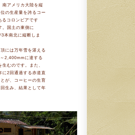
。南アメリカ大陸を縦
2位の生産量を誇るコー
あるコロンビアです
す。国土の東側に
脈が3本南北に縦断しま
山頂には万年雪を湛える
～2,400mmに達する
を生むのです。また、
年に2回通過する赤道直
ことが、コーヒーの生育
2回生み、結果として年