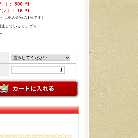
800 円
あたり：
16 Pt
イント：
は税込金額の1%です）
関連しているカテゴリ：
ト