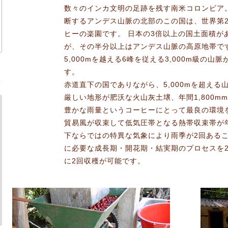
数々のインカ文明の足跡を残す南米コロンビア
断するアンデス山脈の北部のこの国は、世界第
ヒーの楽園です。 日本の3倍以上の国土面積が
が、その半分以上はアンデス山脈の高原地帯で
5,000mを越える6峰を従える3,000m級の山
す。
ま
赤道直下の国でありながら、5,000mを超える
厳しい地形が肥沃な火山灰土壌、年間1,800mm
豊かな雨量というコーヒーにとって最良の環境
貿易風が収束して低気圧帯となる熱帯収束帯が
下ならではの特異な気象により雨季が2回ある
に必要な成長期・開花期・結実期のプロセスを
に2回収穫が可能です。