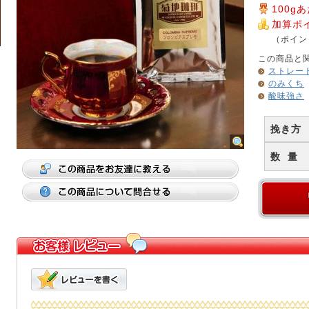
100g
加算ポ
（ポイント
この商品と
ストレー
のみくち
酸味強さ
挽き方
数 量